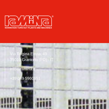
Via Regina Elena, 49
35010 Grantorto (PD) - IT
info@ramina.it
+39 049 5960651