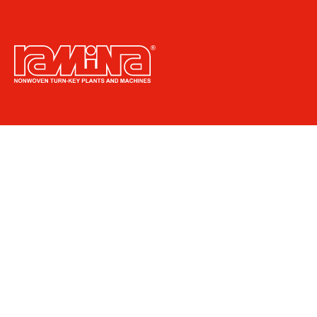
Via Regina Elena, 49
35010 Grantorto (PD) - IT
info@ramina.it
+39 049 5960651