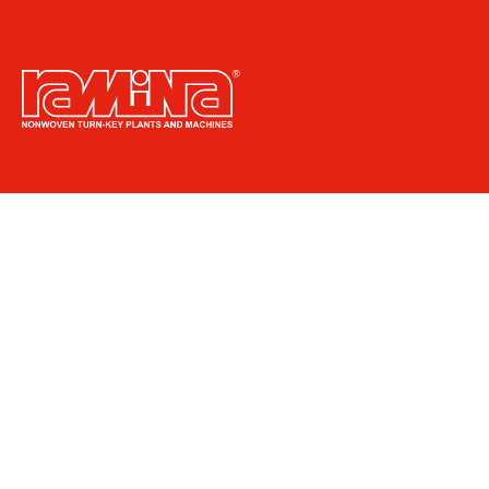
Via Regina Elena, 49
35010 Grantorto (PD) - IT
info@ramina.it
+39 049 5960651